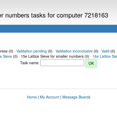
ller numbers tasks for computer 7218163
gress (0) ·
Validation pending
(0) ·
Validation inconclusive
(0) ·
Valid
(0) 
ce Sieve
(0) · 15e Lattice Sieve for smaller numbers (0) ·
16e Lattice Si
Task name:
Home
|
My Account
|
Message Boards