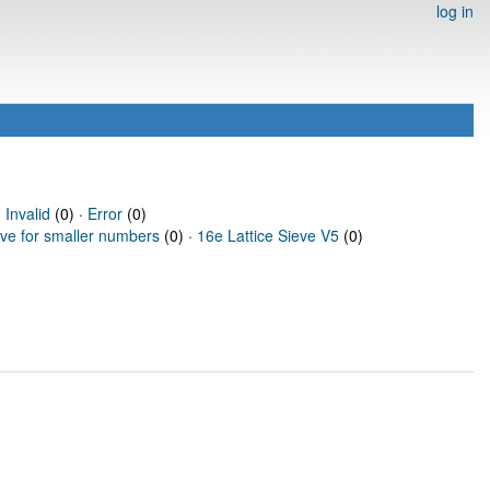
log in
·
Invalid
(0) ·
Error
(0)
eve for smaller numbers
(0) ·
16e Lattice Sieve V5
(0)