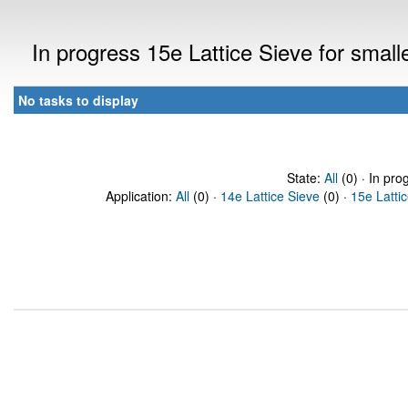
In progress 15e Lattice Sieve for sma
No tasks to display
State:
All
(0) · In pro
Application:
All
(0) ·
14e Lattice Sieve
(0) ·
15e Latti