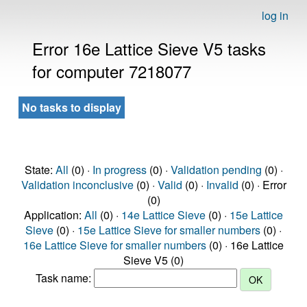
log in
Error 16e Lattice Sieve V5 tasks
for computer 7218077
No tasks to display
State:
All
(0) ·
In progress
(0) ·
Validation pending
(0) ·
Validation inconclusive
(0) ·
Valid
(0) ·
Invalid
(0) · Error
(0)
Application:
All
(0) ·
14e Lattice Sieve
(0) ·
15e Lattice
Sieve
(0) ·
15e Lattice Sieve for smaller numbers
(0) ·
16e Lattice Sieve for smaller numbers
(0) · 16e Lattice
Sieve V5 (0)
Task name: