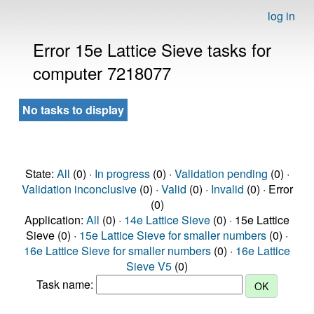
log in
Error 15e Lattice Sieve tasks for
computer 7218077
No tasks to display
State:
All
(0) ·
In progress
(0) ·
Validation pending
(0) ·
Validation inconclusive
(0) ·
Valid
(0) ·
Invalid
(0) · Error
(0)
Application:
All
(0) ·
14e Lattice Sieve
(0) · 15e Lattice
Sieve (0) ·
15e Lattice Sieve for smaller numbers
(0) ·
16e Lattice Sieve for smaller numbers
(0) ·
16e Lattice
Sieve V5
(0)
Task name: