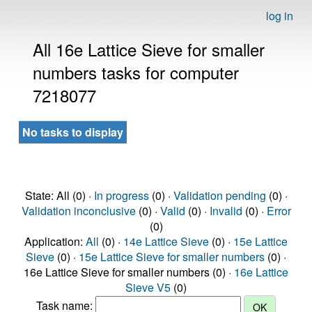
log in
All 16e Lattice Sieve for smaller
numbers tasks for computer
7218077
No tasks to display
State: All (0) ·
In progress
(0) ·
Validation pending
(0) ·
Validation inconclusive
(0) ·
Valid
(0) ·
Invalid
(0) ·
Error
(0)
Application:
All
(0) ·
14e Lattice Sieve
(0) ·
15e Lattice
Sieve
(0) ·
15e Lattice Sieve for smaller numbers
(0) ·
16e Lattice Sieve for smaller numbers (0) ·
16e Lattice
Sieve V5
(0)
Task name: