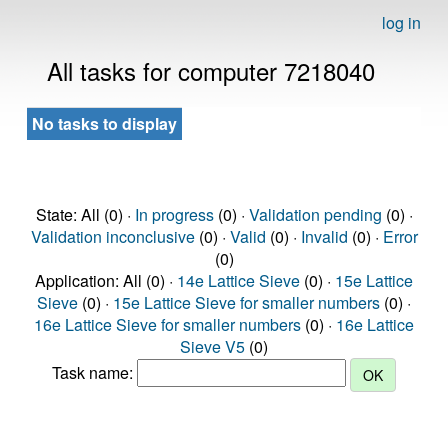
log in
All tasks for computer 7218040
No tasks to display
State: All (0) ·
In progress
(0) ·
Validation pending
(0) ·
Validation inconclusive
(0) ·
Valid
(0) ·
Invalid
(0) ·
Error
(0)
Application: All (0) ·
14e Lattice Sieve
(0) ·
15e Lattice
Sieve
(0) ·
15e Lattice Sieve for smaller numbers
(0) ·
16e Lattice Sieve for smaller numbers
(0) ·
16e Lattice
Sieve V5
(0)
Task name: