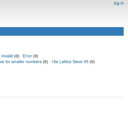
log in
·
Invalid
(0) ·
Error
(0)
eve for smaller numbers
(0) ·
16e Lattice Sieve V5
(0)