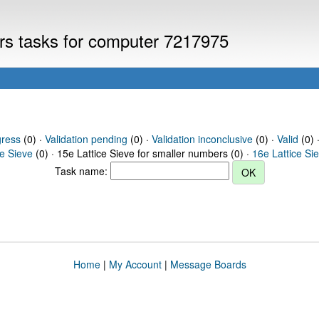
ers tasks for computer 7217975
gress
(0) ·
Validation pending
(0) ·
Validation inconclusive
(0) ·
Valid
(0) 
ce Sieve
(0) · 15e Lattice Sieve for smaller numbers (0) ·
16e Lattice Si
Task name:
Home
|
My Account
|
Message Boards