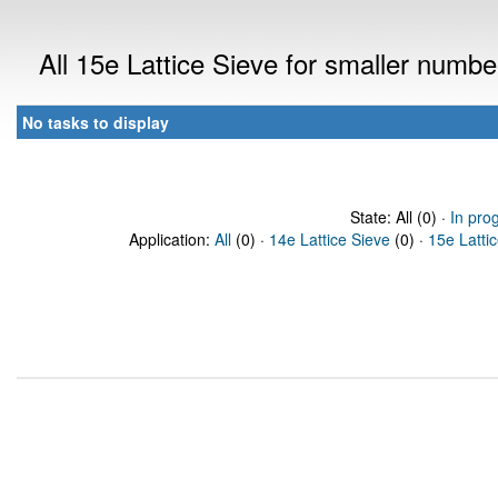
All 15e Lattice Sieve for smaller numb
No tasks to display
State: All (0) ·
In pro
Application:
All
(0) ·
14e Lattice Sieve
(0) ·
15e Latti