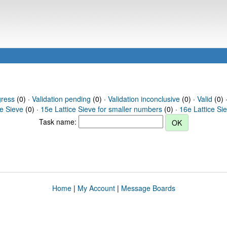
gress
(0) ·
Validation pending
(0) ·
Validation inconclusive
(0) ·
Valid
(0) 
ce Sieve
(0) ·
15e Lattice Sieve for smaller numbers
(0) ·
16e Lattice Si
Task name:
Home
|
My Account
|
Message Boards