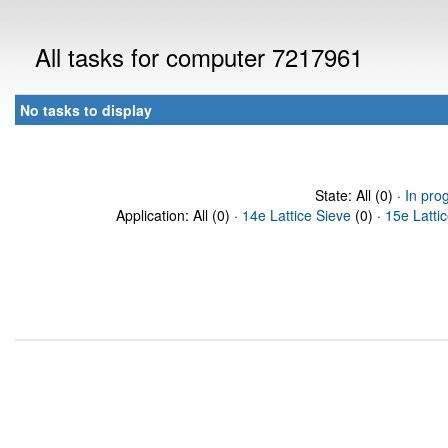
All tasks for computer 7217961
No tasks to display
State: All (0) ·
In pro
Application: All (0) ·
14e Lattice Sieve
(0) ·
15e Latti