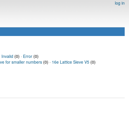
log in
·
Invalid
(0) ·
Error
(0)
eve for smaller numbers
(0) ·
16e Lattice Sieve V5
(0)