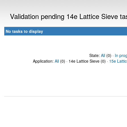
Validation pending 14e Lattice Sieve t
No tasks to display
State:
All
(0) ·
In pro
Application:
All
(0) · 14e Lattice Sieve (0) ·
15e Latti