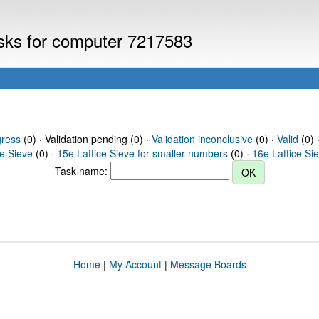
asks for computer 7217583
gress
(0) · Validation pending (0) ·
Validation inconclusive
(0) ·
Valid
(0) 
ce Sieve
(0) ·
15e Lattice Sieve for smaller numbers
(0) ·
16e Lattice Si
Task name:
Home
|
My Account
|
Message Boards