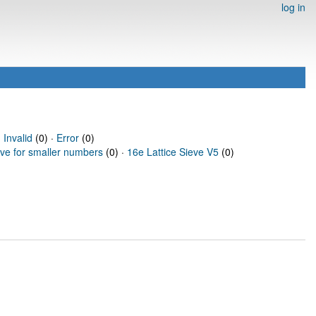
log in
·
Invalid
(0) ·
Error
(0)
eve for smaller numbers
(0) ·
16e Lattice Sieve V5
(0)