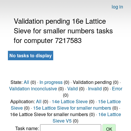
log in
Validation pending 16e Lattice
Sieve for smaller numbers tasks
for computer 7217583
No tasks to display
State:
All
(0) ·
In progress
(0) · Validation pending (0) ·
Validation inconclusive
(0) ·
Valid
(0) ·
Invalid
(0) ·
Error
(0)
Application:
All
(0) ·
14e Lattice Sieve
(0) ·
15e Lattice
Sieve
(0) ·
15e Lattice Sieve for smaller numbers
(0) ·
16e Lattice Sieve for smaller numbers (0) ·
16e Lattice
Sieve V5
(0)
Task name: