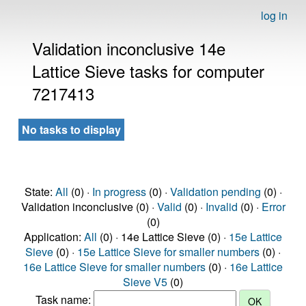
log in
Validation inconclusive 14e
Lattice Sieve tasks for computer
7217413
No tasks to display
State:
All
(0) ·
In progress
(0) ·
Validation pending
(0) ·
Validation inconclusive (0) ·
Valid
(0) ·
Invalid
(0) ·
Error
(0)
Application:
All
(0) · 14e Lattice Sieve (0) ·
15e Lattice
Sieve
(0) ·
15e Lattice Sieve for smaller numbers
(0) ·
16e Lattice Sieve for smaller numbers
(0) ·
16e Lattice
Sieve V5
(0)
Task name: