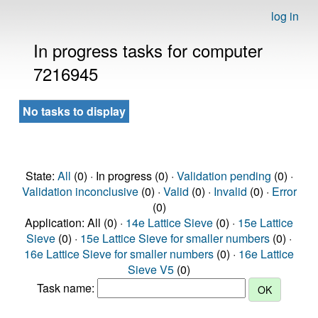
log in
In progress tasks for computer
7216945
No tasks to display
State:
All
(0) · In progress (0) ·
Validation pending
(0) ·
Validation inconclusive
(0) ·
Valid
(0) ·
Invalid
(0) ·
Error
(0)
Application: All (0) ·
14e Lattice Sieve
(0) ·
15e Lattice
Sieve
(0) ·
15e Lattice Sieve for smaller numbers
(0) ·
16e Lattice Sieve for smaller numbers
(0) ·
16e Lattice
Sieve V5
(0)
Task name: