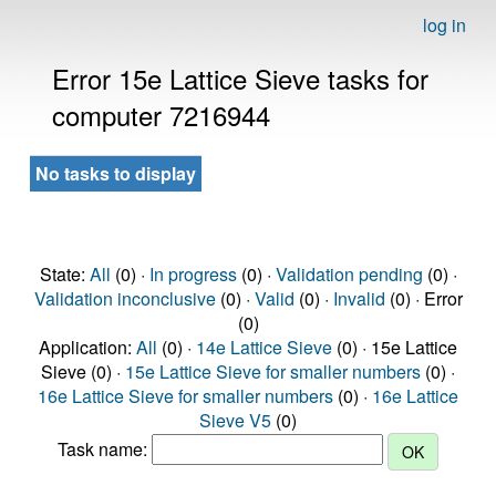
log in
Error 15e Lattice Sieve tasks for
computer 7216944
No tasks to display
State:
All
(0) ·
In progress
(0) ·
Validation pending
(0) ·
Validation inconclusive
(0) ·
Valid
(0) ·
Invalid
(0) · Error
(0)
Application:
All
(0) ·
14e Lattice Sieve
(0) · 15e Lattice
Sieve (0) ·
15e Lattice Sieve for smaller numbers
(0) ·
16e Lattice Sieve for smaller numbers
(0) ·
16e Lattice
Sieve V5
(0)
Task name: