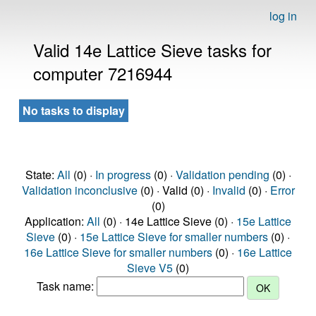
log in
Valid 14e Lattice Sieve tasks for
computer 7216944
No tasks to display
State:
All
(0) ·
In progress
(0) ·
Validation pending
(0) ·
Validation inconclusive
(0) · Valid (0) ·
Invalid
(0) ·
Error
(0)
Application:
All
(0) · 14e Lattice Sieve (0) ·
15e Lattice
Sieve
(0) ·
15e Lattice Sieve for smaller numbers
(0) ·
16e Lattice Sieve for smaller numbers
(0) ·
16e Lattice
Sieve V5
(0)
Task name: