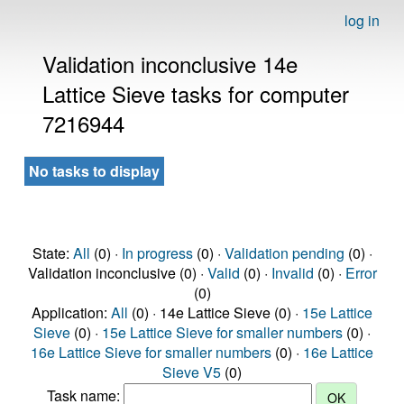
log in
Validation inconclusive 14e
Lattice Sieve tasks for computer
7216944
No tasks to display
State:
All
(0) ·
In progress
(0) ·
Validation pending
(0) ·
Validation inconclusive (0) ·
Valid
(0) ·
Invalid
(0) ·
Error
(0)
Application:
All
(0) · 14e Lattice Sieve (0) ·
15e Lattice
Sieve
(0) ·
15e Lattice Sieve for smaller numbers
(0) ·
16e Lattice Sieve for smaller numbers
(0) ·
16e Lattice
Sieve V5
(0)
Task name: