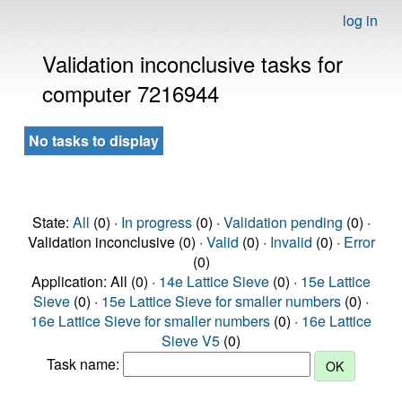
log in
Validation inconclusive tasks for
computer 7216944
No tasks to display
State:
All
(0) ·
In progress
(0) ·
Validation pending
(0) ·
Validation inconclusive (0) ·
Valid
(0) ·
Invalid
(0) ·
Error
(0)
Application: All (0) ·
14e Lattice Sieve
(0) ·
15e Lattice
Sieve
(0) ·
15e Lattice Sieve for smaller numbers
(0) ·
16e Lattice Sieve for smaller numbers
(0) ·
16e Lattice
Sieve V5
(0)
Task name: