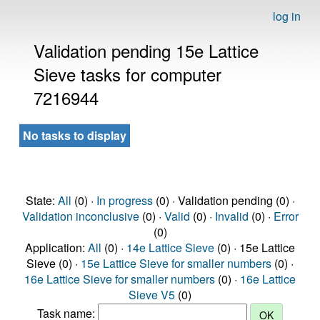
log in
Validation pending 15e Lattice
Sieve tasks for computer
7216944
No tasks to display
State:
All
(0) ·
In progress
(0) · Validation pending (0) ·
Validation inconclusive
(0) ·
Valid
(0) ·
Invalid
(0) ·
Error
(0)
Application:
All
(0) ·
14e Lattice Sieve
(0) · 15e Lattice
Sieve (0) ·
15e Lattice Sieve for smaller numbers
(0) ·
16e Lattice Sieve for smaller numbers
(0) ·
16e Lattice
Sieve V5
(0)
Task name: