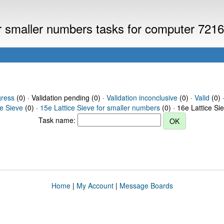
or smaller numbers tasks for computer 721
gress
(0) · Validation pending (0) ·
Validation inconclusive
(0) ·
Valid
(0) 
ce Sieve
(0) ·
15e Lattice Sieve for smaller numbers
(0) · 16e Lattice Si
Task name:
Home
|
My Account
|
Message Boards