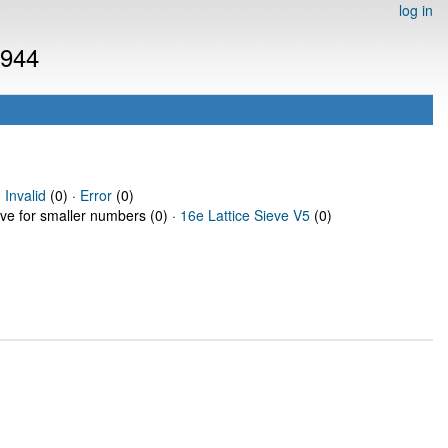
log in
6944
·
Invalid
(0) ·
Error
(0)
eve for smaller numbers (0) ·
16e Lattice Sieve V5
(0)