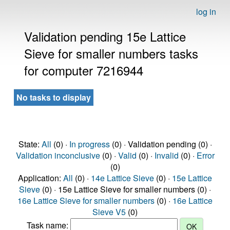
log in
Validation pending 15e Lattice
Sieve for smaller numbers tasks
for computer 7216944
No tasks to display
State:
All
(0) ·
In progress
(0) · Validation pending (0) ·
Validation inconclusive
(0) ·
Valid
(0) ·
Invalid
(0) ·
Error
(0)
Application:
All
(0) ·
14e Lattice Sieve
(0) ·
15e Lattice
Sieve
(0) · 15e Lattice Sieve for smaller numbers (0) ·
16e Lattice Sieve for smaller numbers
(0) ·
16e Lattice
Sieve V5
(0)
Task name: