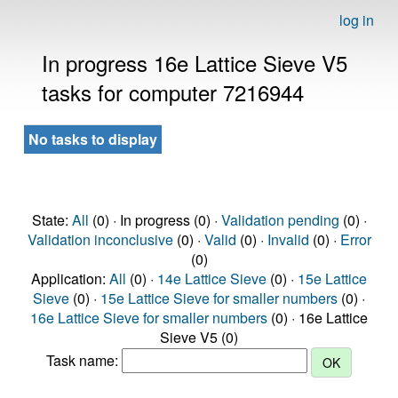
log in
In progress 16e Lattice Sieve V5
tasks for computer 7216944
No tasks to display
State:
All
(0) · In progress (0) ·
Validation pending
(0) ·
Validation inconclusive
(0) ·
Valid
(0) ·
Invalid
(0) ·
Error
(0)
Application:
All
(0) ·
14e Lattice Sieve
(0) ·
15e Lattice
Sieve
(0) ·
15e Lattice Sieve for smaller numbers
(0) ·
16e Lattice Sieve for smaller numbers
(0) · 16e Lattice
Sieve V5 (0)
Task name: