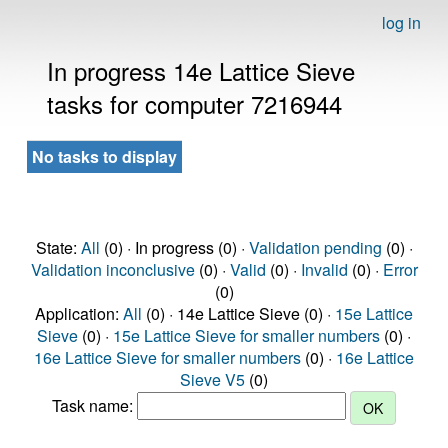
log in
In progress 14e Lattice Sieve
tasks for computer 7216944
No tasks to display
State:
All
(0) · In progress (0) ·
Validation pending
(0) ·
Validation inconclusive
(0) ·
Valid
(0) ·
Invalid
(0) ·
Error
(0)
Application:
All
(0) · 14e Lattice Sieve (0) ·
15e Lattice
Sieve
(0) ·
15e Lattice Sieve for smaller numbers
(0) ·
16e Lattice Sieve for smaller numbers
(0) ·
16e Lattice
Sieve V5
(0)
Task name: