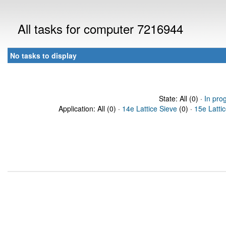
All tasks for computer 7216944
No tasks to display
State: All (0) ·
In pro
Application: All (0) ·
14e Lattice Sieve
(0) ·
15e Latti