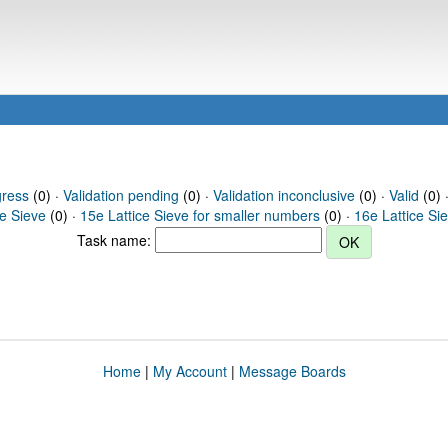
gress
(0) ·
Validation pending
(0) ·
Validation inconclusive
(0) ·
Valid
(0) 
ce Sieve
(0) ·
15e Lattice Sieve for smaller numbers
(0) ·
16e Lattice Si
Task name:
Home
|
My Account
|
Message Boards