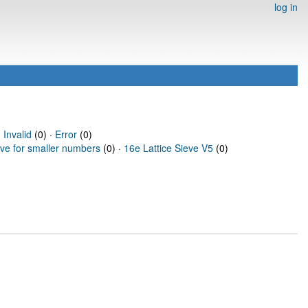
log in
·
Invalid
(0) ·
Error
(0)
eve for smaller numbers
(0) ·
16e Lattice Sieve V5
(0)