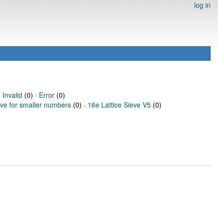
log in
·
Invalid
(0) ·
Error
(0)
eve for smaller numbers
(0) ·
16e Lattice Sieve V5
(0)