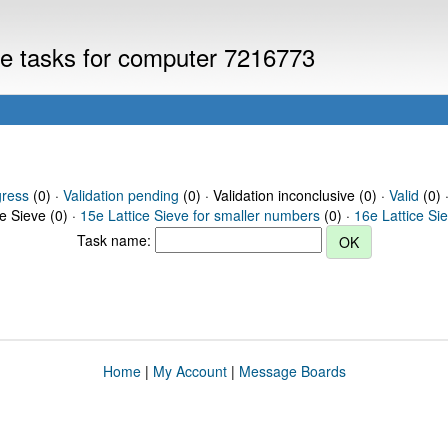
eve tasks for computer 7216773
gress
(0) ·
Validation pending
(0) · Validation inconclusive (0) ·
Valid
(0) 
ce Sieve (0) ·
15e Lattice Sieve for smaller numbers
(0) ·
16e Lattice Si
Task name:
Home
|
My Account
|
Message Boards