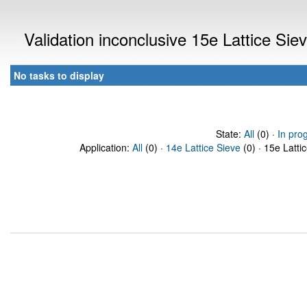
Validation inconclusive 15e Lattice Si
No tasks to display
State:
All
(0) ·
In pro
Application:
All
(0) ·
14e Lattice Sieve
(0) · 15e Latti