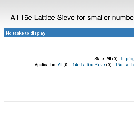
All 16e Lattice Sieve for smaller numb
No tasks to display
State: All (0) ·
In pro
Application:
All
(0) ·
14e Lattice Sieve
(0) ·
15e Latti