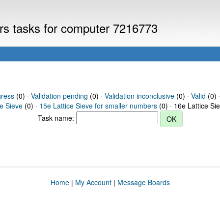
ers tasks for computer 7216773
gress
(0) ·
Validation pending
(0) ·
Validation inconclusive
(0) ·
Valid
(0) 
ce Sieve
(0) ·
15e Lattice Sieve for smaller numbers
(0) · 16e Lattice Si
Task name:
Home
|
My Account
|
Message Boards