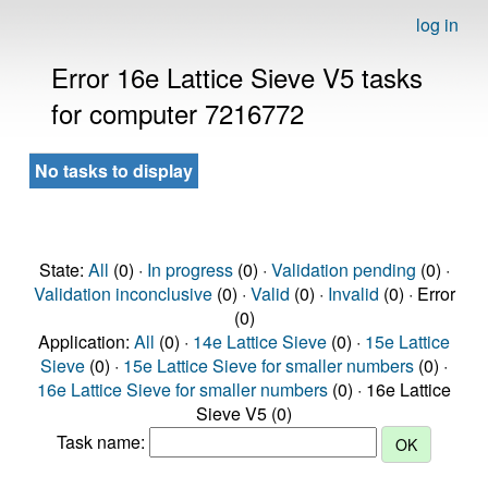
log in
Error 16e Lattice Sieve V5 tasks
for computer 7216772
No tasks to display
State:
All
(0) ·
In progress
(0) ·
Validation pending
(0) ·
Validation inconclusive
(0) ·
Valid
(0) ·
Invalid
(0) · Error
(0)
Application:
All
(0) ·
14e Lattice Sieve
(0) ·
15e Lattice
Sieve
(0) ·
15e Lattice Sieve for smaller numbers
(0) ·
16e Lattice Sieve for smaller numbers
(0) · 16e Lattice
Sieve V5 (0)
Task name: