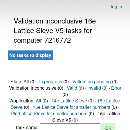
log in
Validation inconclusive 16e
Lattice Sieve V5 tasks for
computer 7216772
No tasks to display
State:
All
(0) ·
In progress
(0) ·
Validation pending
(0) ·
Validation inconclusive (0) ·
Valid
(0) ·
Invalid
(0) ·
Error
(0)
Application:
All
(0) ·
14e Lattice Sieve
(0) ·
15e Lattice
Sieve
(0) ·
15e Lattice Sieve for smaller numbers
(0) ·
16e Lattice Sieve for smaller numbers
(0) · 16e Lattice
Sieve V5 (0)
Task name: