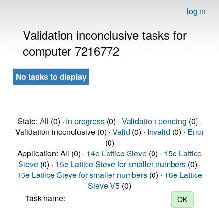
log in
Validation inconclusive tasks for
computer 7216772
No tasks to display
State:
All
(0) ·
In progress
(0) ·
Validation pending
(0) ·
Validation inconclusive (0) ·
Valid
(0) ·
Invalid
(0) ·
Error
(0)
Application: All (0) ·
14e Lattice Sieve
(0) ·
15e Lattice
Sieve
(0) ·
15e Lattice Sieve for smaller numbers
(0) ·
16e Lattice Sieve for smaller numbers
(0) ·
16e Lattice
Sieve V5
(0)
Task name: