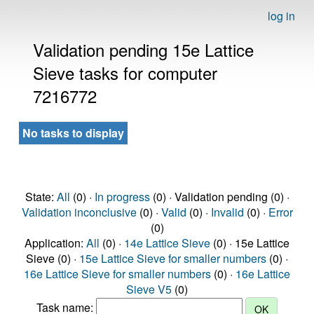
log in
Validation pending 15e Lattice
Sieve tasks for computer
7216772
No tasks to display
State:
All
(0) ·
In progress
(0) · Validation pending (0) ·
Validation inconclusive
(0) ·
Valid
(0) ·
Invalid
(0) ·
Error
(0)
Application:
All
(0) ·
14e Lattice Sieve
(0) · 15e Lattice
Sieve (0) ·
15e Lattice Sieve for smaller numbers
(0) ·
16e Lattice Sieve for smaller numbers
(0) ·
16e Lattice
Sieve V5
(0)
Task name: