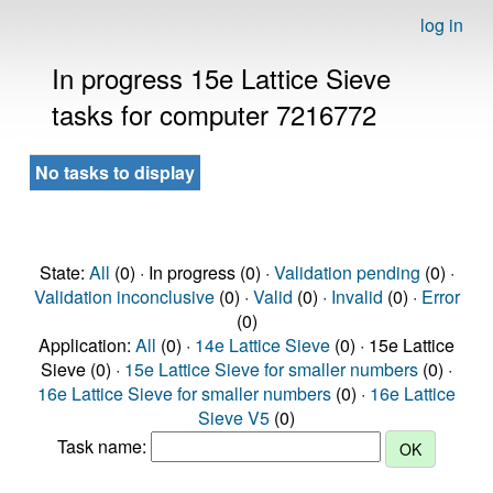
log in
In progress 15e Lattice Sieve
tasks for computer 7216772
No tasks to display
State:
All
(0) · In progress (0) ·
Validation pending
(0) ·
Validation inconclusive
(0) ·
Valid
(0) ·
Invalid
(0) ·
Error
(0)
Application:
All
(0) ·
14e Lattice Sieve
(0) · 15e Lattice
Sieve (0) ·
15e Lattice Sieve for smaller numbers
(0) ·
16e Lattice Sieve for smaller numbers
(0) ·
16e Lattice
Sieve V5
(0)
Task name: