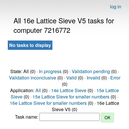
log in
All 16e Lattice Sieve V5 tasks for
computer 7216772
No tasks to display
State: All (0) ·
In progress
(0) ·
Validation pending
(0) ·
Validation inconclusive
(0) ·
Valid
(0) ·
Invalid
(0) ·
Error
(0)
Application:
All
(0) ·
14e Lattice Sieve
(0) ·
15e Lattice
Sieve
(0) ·
15e Lattice Sieve for smaller numbers
(0) ·
16e Lattice Sieve for smaller numbers
(0) · 16e Lattice
Sieve V5 (0)
Task name: