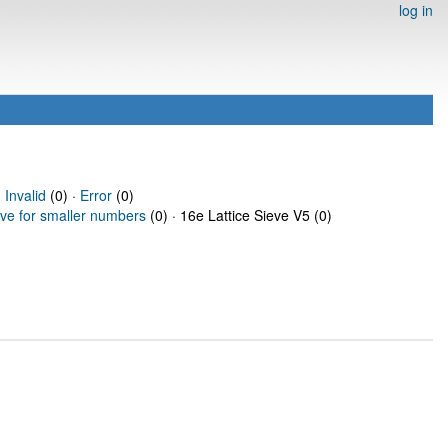
log in
·
Invalid
(0) ·
Error
(0)
eve for smaller numbers
(0) · 16e Lattice Sieve V5 (0)