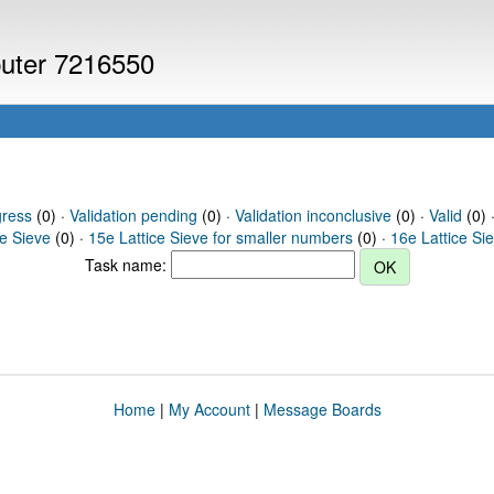
puter 7216550
gress
(0) ·
Validation pending
(0) ·
Validation inconclusive
(0) ·
Valid
(0) 
ce Sieve
(0) ·
15e Lattice Sieve for smaller numbers
(0) ·
16e Lattice Si
Task name:
Home
|
My Account
|
Message Boards