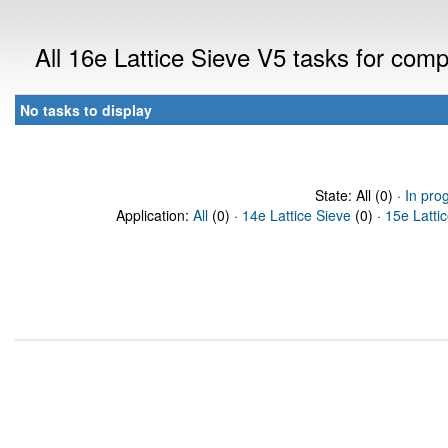
All 16e Lattice Sieve V5 tasks for com
No tasks to display
State: All (0) ·
In pro
Application:
All
(0) ·
14e Lattice Sieve
(0) ·
15e Latti