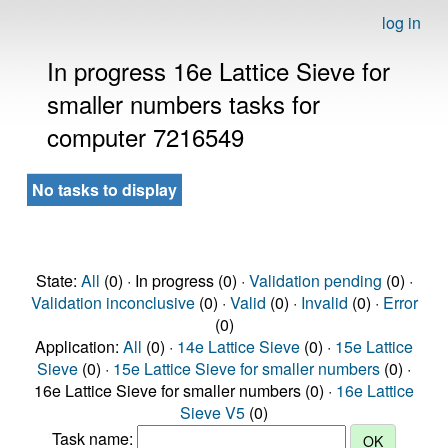
log in
In progress 16e Lattice Sieve for
smaller numbers tasks for
computer 7216549
No tasks to display
State:
All
(0) · In progress (0) ·
Validation pending
(0) ·
Validation inconclusive
(0) ·
Valid
(0) ·
Invalid
(0) ·
Error
(0)
Application:
All
(0) ·
14e Lattice Sieve
(0) ·
15e Lattice
Sieve
(0) ·
15e Lattice Sieve for smaller numbers
(0) ·
16e Lattice Sieve for smaller numbers (0) ·
16e Lattice
Sieve V5
(0)
Task name: