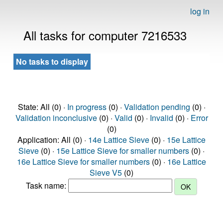
log in
All tasks for computer 7216533
No tasks to display
State: All (0) ·
In progress
(0) ·
Validation pending
(0) ·
Validation inconclusive
(0) ·
Valid
(0) ·
Invalid
(0) ·
Error
(0)
Application: All (0) ·
14e Lattice Sieve
(0) ·
15e Lattice
Sieve
(0) ·
15e Lattice Sieve for smaller numbers
(0) ·
16e Lattice Sieve for smaller numbers
(0) ·
16e Lattice
Sieve V5
(0)
Task name: