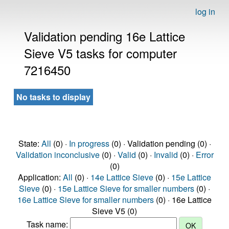
log in
Validation pending 16e Lattice
Sieve V5 tasks for computer
7216450
No tasks to display
State:
All
(0) ·
In progress
(0) · Validation pending (0) ·
Validation inconclusive
(0) ·
Valid
(0) ·
Invalid
(0) ·
Error
(0)
Application:
All
(0) ·
14e Lattice Sieve
(0) ·
15e Lattice
Sieve
(0) ·
15e Lattice Sieve for smaller numbers
(0) ·
16e Lattice Sieve for smaller numbers
(0) · 16e Lattice
Sieve V5 (0)
Task name: