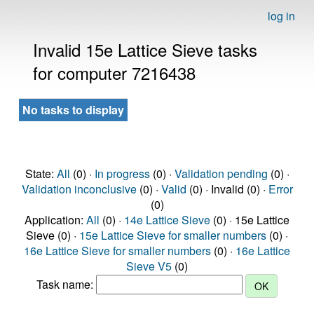
log in
Invalid 15e Lattice Sieve tasks
for computer 7216438
No tasks to display
State:
All
(0) ·
In progress
(0) ·
Validation pending
(0) ·
Validation inconclusive
(0) ·
Valid
(0) · Invalid (0) ·
Error
(0)
Application:
All
(0) ·
14e Lattice Sieve
(0) · 15e Lattice
Sieve (0) ·
15e Lattice Sieve for smaller numbers
(0) ·
16e Lattice Sieve for smaller numbers
(0) ·
16e Lattice
Sieve V5
(0)
Task name: