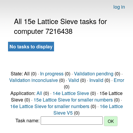
log in
All 15e Lattice Sieve tasks for
computer 7216438
No tasks to display
State: All (0) ·
In progress
(0) ·
Validation pending
(0) ·
Validation inconclusive
(0) ·
Valid
(0) ·
Invalid
(0) ·
Error
(0)
Application:
All
(0) ·
14e Lattice Sieve
(0) · 15e Lattice
Sieve (0) ·
15e Lattice Sieve for smaller numbers
(0) ·
16e Lattice Sieve for smaller numbers
(0) ·
16e Lattice
Sieve V5
(0)
Task name: