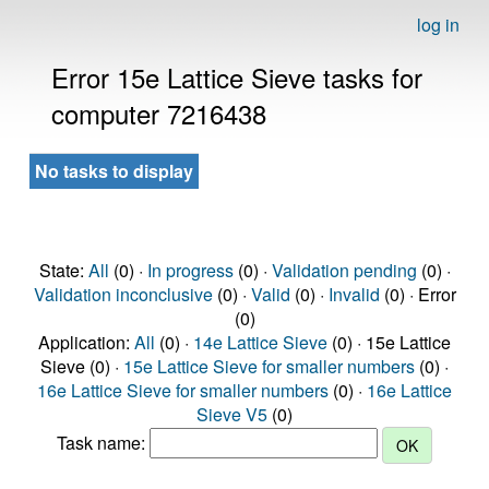
log in
Error 15e Lattice Sieve tasks for
computer 7216438
No tasks to display
State:
All
(0) ·
In progress
(0) ·
Validation pending
(0) ·
Validation inconclusive
(0) ·
Valid
(0) ·
Invalid
(0) · Error
(0)
Application:
All
(0) ·
14e Lattice Sieve
(0) · 15e Lattice
Sieve (0) ·
15e Lattice Sieve for smaller numbers
(0) ·
16e Lattice Sieve for smaller numbers
(0) ·
16e Lattice
Sieve V5
(0)
Task name: