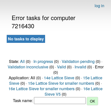
log in
Error tasks for computer
7216430
No tasks to display
State:
All
(0) ·
In progress
(0) ·
Validation pending
(0) ·
Validation inconclusive
(0) ·
Valid
(0) ·
Invalid
(0) · Error
(0)
Application: All (0) ·
14e Lattice Sieve
(0) ·
15e Lattice
Sieve
(0) ·
15e Lattice Sieve for smaller numbers
(0) ·
16e Lattice Sieve for smaller numbers
(0) ·
16e Lattice
Sieve V5
(0)
Task name: