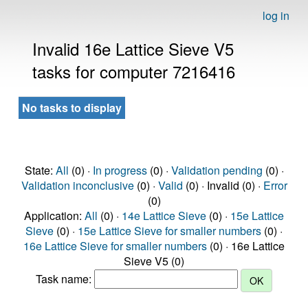
log in
Invalid 16e Lattice Sieve V5
tasks for computer 7216416
No tasks to display
State:
All
(0) ·
In progress
(0) ·
Validation pending
(0) ·
Validation inconclusive
(0) ·
Valid
(0) · Invalid (0) ·
Error
(0)
Application:
All
(0) ·
14e Lattice Sieve
(0) ·
15e Lattice
Sieve
(0) ·
15e Lattice Sieve for smaller numbers
(0) ·
16e Lattice Sieve for smaller numbers
(0) · 16e Lattice
Sieve V5 (0)
Task name: