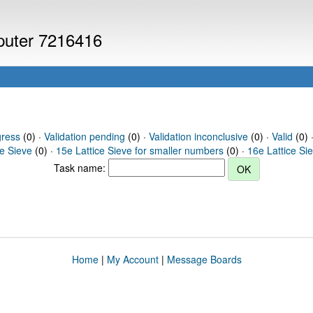
mputer 7216416
gress
(0) ·
Validation pending
(0) ·
Validation inconclusive
(0) ·
Valid
(0) ·
ce Sieve
(0) ·
15e Lattice Sieve for smaller numbers
(0) ·
16e Lattice Si
Task name:
Home
|
My Account
|
Message Boards