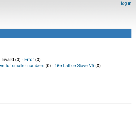
log in
 Invalid (0) ·
Error
(0)
eve for smaller numbers
(0) ·
16e Lattice Sieve V5
(0)