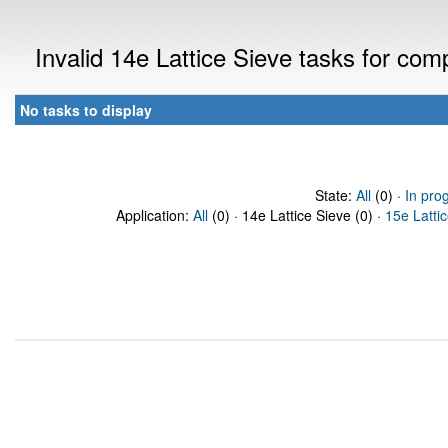
Invalid 14e Lattice Sieve tasks for co
No tasks to display
State:
All
(0) ·
In pro
Application:
All
(0) · 14e Lattice Sieve (0) ·
15e Latti