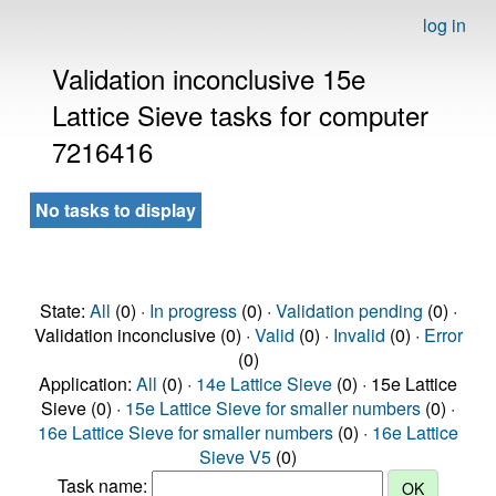
log in
Validation inconclusive 15e
Lattice Sieve tasks for computer
7216416
No tasks to display
State:
All
(0) ·
In progress
(0) ·
Validation pending
(0) ·
Validation inconclusive (0) ·
Valid
(0) ·
Invalid
(0) ·
Error
(0)
Application:
All
(0) ·
14e Lattice Sieve
(0) · 15e Lattice
Sieve (0) ·
15e Lattice Sieve for smaller numbers
(0) ·
16e Lattice Sieve for smaller numbers
(0) ·
16e Lattice
Sieve V5
(0)
Task name: