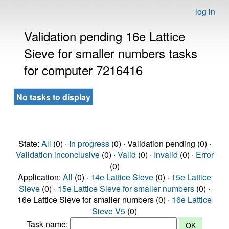
log in
Validation pending 16e Lattice
Sieve for smaller numbers tasks
for computer 7216416
No tasks to display
State:
All
(0) ·
In progress
(0) · Validation pending (0) ·
Validation inconclusive
(0) ·
Valid
(0) ·
Invalid
(0) ·
Error
(0)
Application:
All
(0) ·
14e Lattice Sieve
(0) ·
15e Lattice
Sieve
(0) ·
15e Lattice Sieve for smaller numbers
(0) ·
16e Lattice Sieve for smaller numbers (0) ·
16e Lattice
Sieve V5
(0)
Task name: