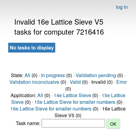
log in
Invalid 16e Lattice Sieve V5
tasks for computer 7216416
No tasks to display
State:
All
(0) ·
In progress
(0) ·
Validation pending
(0) ·
Validation inconclusive
(0) ·
Valid
(0) · Invalid (0) ·
Error
(0)
Application:
All
(0) ·
14e Lattice Sieve
(0) ·
15e Lattice
Sieve
(0) ·
15e Lattice Sieve for smaller numbers
(0) ·
16e Lattice Sieve for smaller numbers
(0) · 16e Lattice
Sieve V5 (0)
Task name: