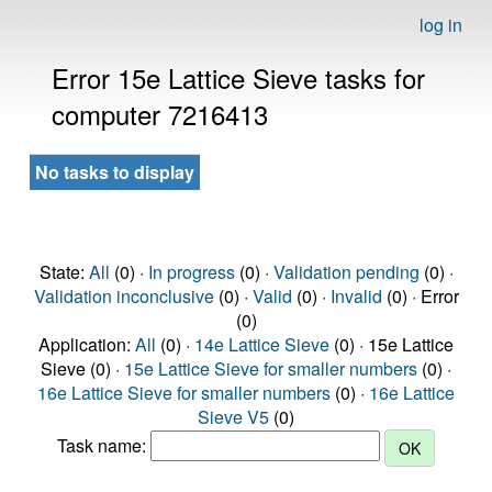
log in
Error 15e Lattice Sieve tasks for
computer 7216413
No tasks to display
State:
All
(0) ·
In progress
(0) ·
Validation pending
(0) ·
Validation inconclusive
(0) ·
Valid
(0) ·
Invalid
(0) · Error
(0)
Application:
All
(0) ·
14e Lattice Sieve
(0) · 15e Lattice
Sieve (0) ·
15e Lattice Sieve for smaller numbers
(0) ·
16e Lattice Sieve for smaller numbers
(0) ·
16e Lattice
Sieve V5
(0)
Task name: