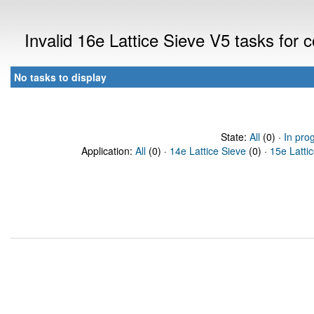
Invalid 16e Lattice Sieve V5 tasks for
No tasks to display
State:
All
(0) ·
In pro
Application:
All
(0) ·
14e Lattice Sieve
(0) ·
15e Latti