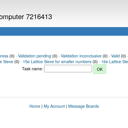
 computer 7216413
gress
(0) ·
Validation pending
(0) ·
Validation inconclusive
(0) ·
Valid
(0) ·
ce Sieve
(0) ·
15e Lattice Sieve for smaller numbers
(0) ·
16e Lattice Si
Task name:
Home
|
My Account
|
Message Boards