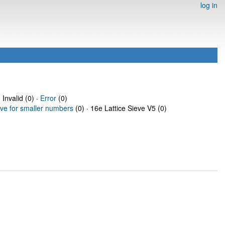
log in
 Invalid (0) ·
Error
(0)
eve for smaller numbers
(0) · 16e Lattice Sieve V5 (0)