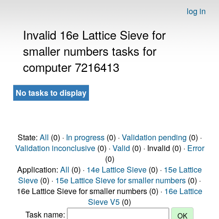
log in
Invalid 16e Lattice Sieve for
smaller numbers tasks for
computer 7216413
No tasks to display
State:
All
(0) ·
In progress
(0) ·
Validation pending
(0) ·
Validation inconclusive
(0) ·
Valid
(0) · Invalid (0) ·
Error
(0)
Application:
All
(0) ·
14e Lattice Sieve
(0) ·
15e Lattice
Sieve
(0) ·
15e Lattice Sieve for smaller numbers
(0) ·
16e Lattice Sieve for smaller numbers (0) ·
16e Lattice
Sieve V5
(0)
Task name: