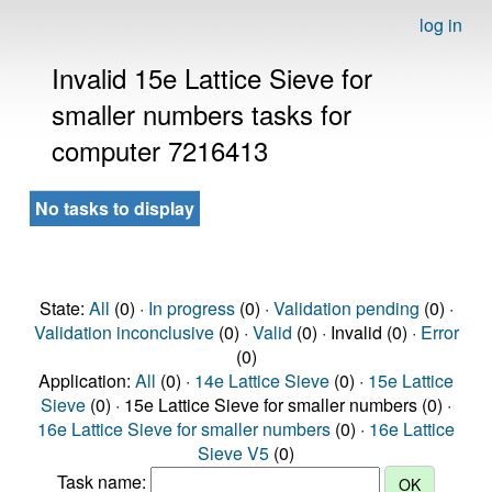
log in
Invalid 15e Lattice Sieve for
smaller numbers tasks for
computer 7216413
No tasks to display
State:
All
(0) ·
In progress
(0) ·
Validation pending
(0) ·
Validation inconclusive
(0) ·
Valid
(0) · Invalid (0) ·
Error
(0)
Application:
All
(0) ·
14e Lattice Sieve
(0) ·
15e Lattice
Sieve
(0) · 15e Lattice Sieve for smaller numbers (0) ·
16e Lattice Sieve for smaller numbers
(0) ·
16e Lattice
Sieve V5
(0)
Task name: