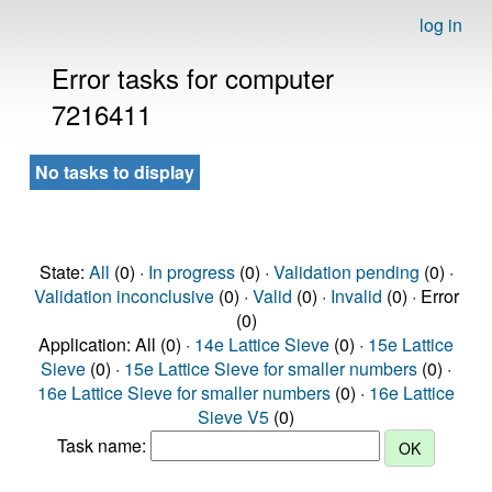
log in
Error tasks for computer
7216411
No tasks to display
State:
All
(0) ·
In progress
(0) ·
Validation pending
(0) ·
Validation inconclusive
(0) ·
Valid
(0) ·
Invalid
(0) · Error
(0)
Application: All (0) ·
14e Lattice Sieve
(0) ·
15e Lattice
Sieve
(0) ·
15e Lattice Sieve for smaller numbers
(0) ·
16e Lattice Sieve for smaller numbers
(0) ·
16e Lattice
Sieve V5
(0)
Task name: