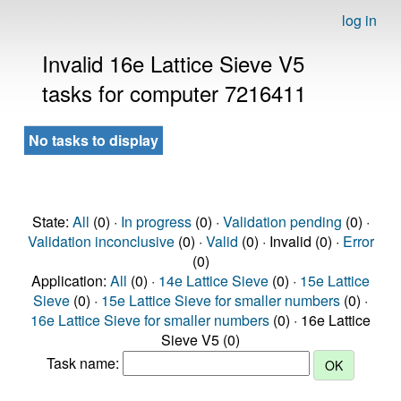
log in
Invalid 16e Lattice Sieve V5
tasks for computer 7216411
No tasks to display
State:
All
(0) ·
In progress
(0) ·
Validation pending
(0) ·
Validation inconclusive
(0) ·
Valid
(0) · Invalid (0) ·
Error
(0)
Application:
All
(0) ·
14e Lattice Sieve
(0) ·
15e Lattice
Sieve
(0) ·
15e Lattice Sieve for smaller numbers
(0) ·
16e Lattice Sieve for smaller numbers
(0) · 16e Lattice
Sieve V5 (0)
Task name: