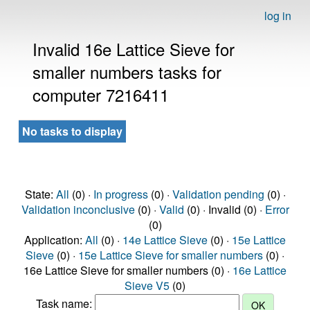
log in
Invalid 16e Lattice Sieve for
smaller numbers tasks for
computer 7216411
No tasks to display
State:
All
(0) ·
In progress
(0) ·
Validation pending
(0) ·
Validation inconclusive
(0) ·
Valid
(0) · Invalid (0) ·
Error
(0)
Application:
All
(0) ·
14e Lattice Sieve
(0) ·
15e Lattice
Sieve
(0) ·
15e Lattice Sieve for smaller numbers
(0) ·
16e Lattice Sieve for smaller numbers (0) ·
16e Lattice
Sieve V5
(0)
Task name: