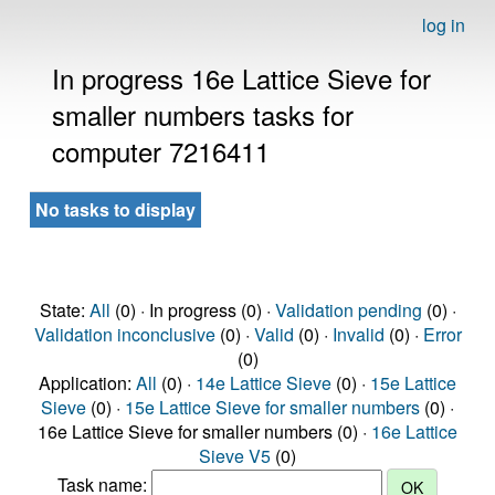
log in
In progress 16e Lattice Sieve for
smaller numbers tasks for
computer 7216411
No tasks to display
State:
All
(0) · In progress (0) ·
Validation pending
(0) ·
Validation inconclusive
(0) ·
Valid
(0) ·
Invalid
(0) ·
Error
(0)
Application:
All
(0) ·
14e Lattice Sieve
(0) ·
15e Lattice
Sieve
(0) ·
15e Lattice Sieve for smaller numbers
(0) ·
16e Lattice Sieve for smaller numbers (0) ·
16e Lattice
Sieve V5
(0)
Task name: